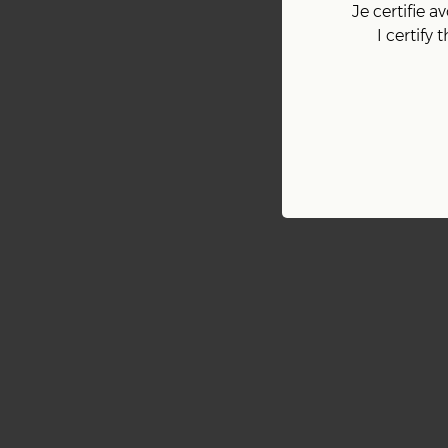
Je certifie 
I certify