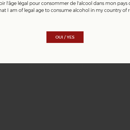
avoir l'âge légal pour consommer de l'alcool dans mon pays 
 that I am of legal age to consume alcohol in my country of 
OUI / YES