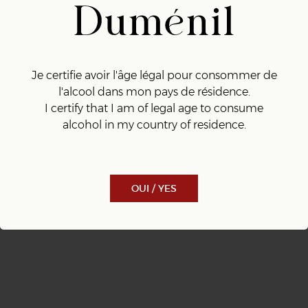
« Nos champagnes visent l’équilibre par
l’assemblage des typicités des parcelles. Les
arômes sont fruités et frais par nature,
Je certifie avoir l'âge légal pour consommer de
l'alcool dans mon pays de résidence.
gourmands et mature par passion et respect
I certify that I am of legal age to consume
du temps. »
alcohol in my country of residence.
Frédérique
OUI / YES